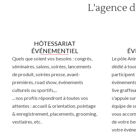
L'agence d
HÔTESSARIAT
ÉVÉNEMENTIEL
ÉV
Quels que soient vos besoins : congrès,
Le pôle Ani
séminaires, salons, soirées, lancements
dédié à tous
de produit, soirées presse, avant-
participent 
premières, road show, événements
événements 
culturels ou sportifs,...
live graffeur
... nos profils répondront à toutes vos
s'appuie su
attentes : accueil & orientation, pointage
équipe de s
& enregistrement, placements, grooming,
vous accomp
vestiaires, etc.
de votre be
votre évén