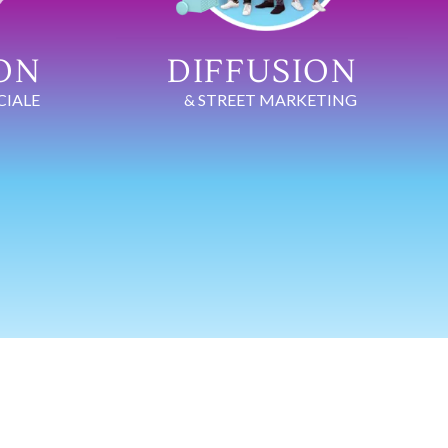
ON
DIFFUSION
IALE
& STREET MARKETING