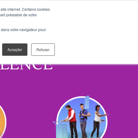
site internet. Certains cookies
Pôles
Agences
Atouts
Témoignages
Nous rejoindre
ueil préalable de votre
é dans votre navigateur pour
Accepter
Refuser
LLENCE