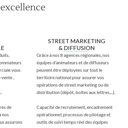
 excellence
STREET MARKETING
LE
& DIFFUSION
uits,
Grâce à nos 8 agences régionales, nos
nsommateurs
équipes d'animateurs et de diffuseurs
rciale vous
peuvent être déployées sur tout le
vente ,
territoire national pour assurer vos
opérations de street marketing ou de
..
distribution (dépôt, boîtes aux lettres,...).
rès de
Capacité de recrutement, encadrement
à nos
opérationnel, processus de pilotage et
ous assurons
outils de suivi temps réel des équipes