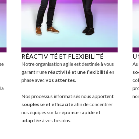
RÉACTIVITÉ ET FLEXIBILITÉ
U
se
Notre organisation agile est destinée à vous
Au
garantir une
réactivité et une flexibilité
en
so
phase avec
vos attentes
.
co
 la
pro
Nos processus informatisés nous apportent
non
souplesse et efficacité
afin de concentrer
nos équipes sur la
réponse rapide et
adaptée
à vos besoins.