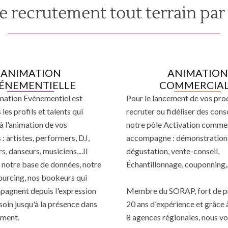
e recrutement tout terrain par
ANIMATION
ANIMATION
ÉNEMENTIELLE
COMMERCIA
mation Evènementiel est
Pour le lancement de vos prod
 les profils et talents qui
recruter ou fidéliser des co
à l'animation de vos
notre pôle Activation comme
: artistes, performers, DJ,
accompagne : démonstration-
s, danseurs, musiciens,...Il
dégustation, vente-conseil,
r notre base de données, notre
Échantillonnage, couponning,.
ourcing, nos bookeurs qui
agnent depuis l'expression
Membre du SORAP, fort de p
soin jusqu'à la présence dans
20 ans d'expérience et grâce 
ement.
8 agences régionales, nous v